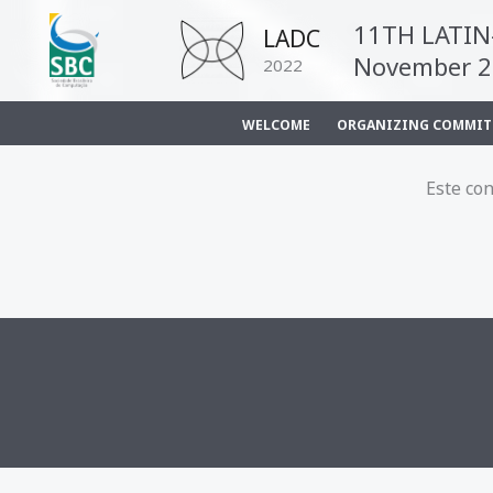
Ir
11TH LATI
LADC
para
November 21-
2022
o
conteúdo
WELCOME
ORGANIZING COMMIT
Este con