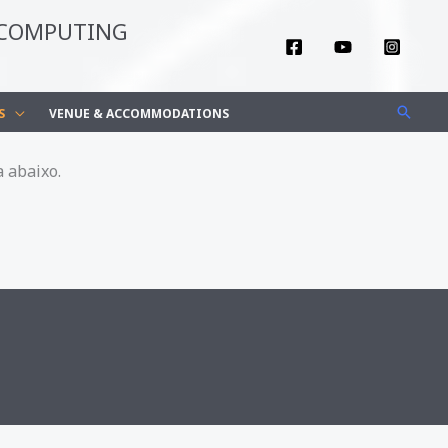
 COMPUTING
Pesqu
S
VENUE & ACCOMMODATIONS
a abaixo.